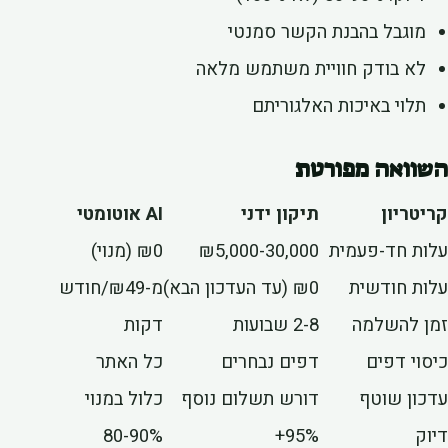
מוגבל בהבנת הקשר סמנטי
לא בודק חוויית משתמש מלאה
תלוי באיכות האלגוריתם
וואה מפורטת
יטריון
תיקון ידני
AI אוטומטי
ות חד-פעמית
₪5,000-30,000
₪0 (מנוי)
ות חודשית
₪0 (עד העדכון הבא)
מ-₪49/חודש
ן להשלמה
2-8 שבועות
דקות
סוי דפים
דפים נבחרים
כל האתר
כון שוטף
דורש תשלום נוסף
כלול במנוי
וק
95%+
80-90%