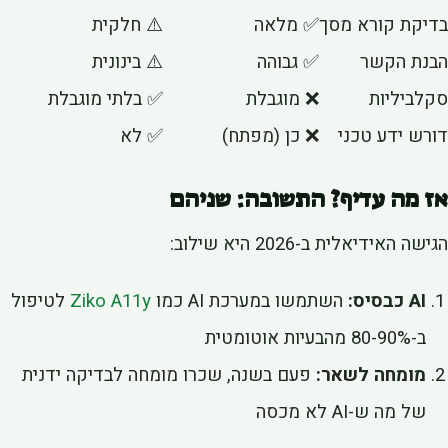
יקת קורא מסך
✅ מלאה
⚠️ חלקית
נת הקשר
✅ גבוהה
⚠️ בינונית
לביליות
❌ מוגבלת
✅ בלתי מוגבלת
רש ידע טכני
❌ כן (מפתח)
✅ לא
 מה עדיף? התשובה: שניהם
שה האידיאלית ב-2026 היא שילוב:
AI כבסיס:
השתמשו במערכת AI כמו
Ziko A11y
לטיפול
ב-80-90% מהבעיות אוטומטית
מומחה לשאר:
פעם בשנה, שכרו מומחה לבדיקה ידנית
של מה ש-AI לא מכסה