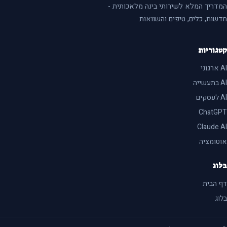
דריך המלא לשירותי בינה מלאכותית -
שות, כלים, טיפים והשוואות
גוריות
ChatG
Claude 
טומציה
וג
 הבית
וג