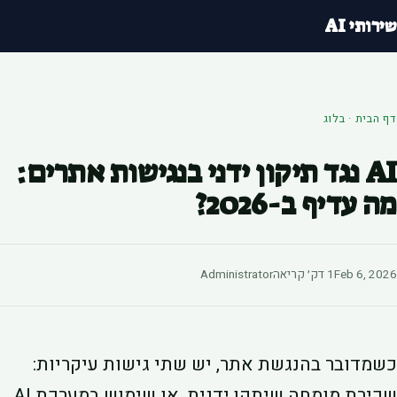
רותי AI
 הבית
·
בלוג
AI נגד תיקון ידני בנגישות אתרים:
 עדיף ב-2026?
Feb 6, 20
1 דק׳ קריאה
Administrator
מדובר בהנגשת אתר, יש שתי גישות עיקריות:
שכירת מומחה שיתקן ידנית, או שימוש במערכת AI