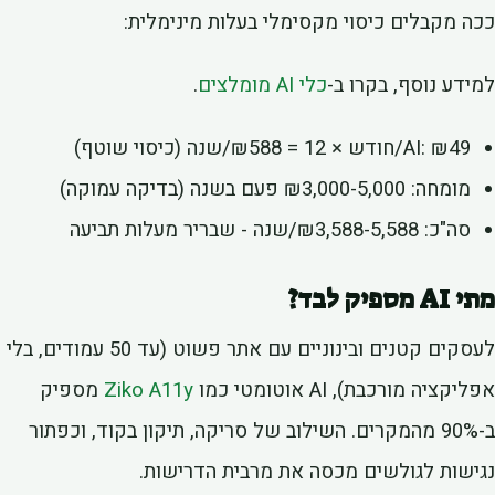
ה מקבלים כיסוי מקסימלי בעלות מינימלית:
ידע נוסף, בקרו ב-
כלי AI מומלצים
.
AI: ₪49/חודש × 12 = ₪588/שנה (כיסוי שוטף)
מומחה: ₪3,000-5,000 פעם בשנה (בדיקה עמוקה)
סה"כ: ₪3,588-5,588/שנה - שבריר מעלות תביעה
A מספיק לבד?
לעסקים קטנים ובינוניים עם אתר פשוט (עד 50 עמודים, בלי
יקציה מורכבת), AI אוטומטי כמו
Ziko A11y
מספיק
ב-90% מהמקרים. השילוב של סריקה, תיקון בקוד, וכפתור
ישות לגולשים מכסה את מרבית הדרישות.