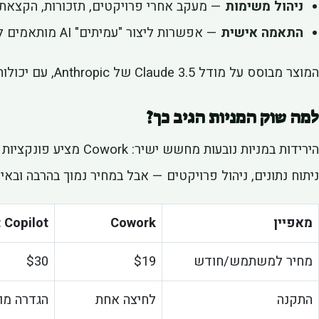
ניהול משימות
— מעקב אחרי פרויקטים, תזכורות, הקצאת
התאמה אישית
— אפשרות ליצור "עמיתים" AI מותאמים לתפקידים שונים (מכירות, HR, כספים)
המוצר מבוסס על מודל Claude 3.5 של Anthropic, עם יכולות עיבוד של טקסט, תמונות וקוד.
למה שוק המניות הגיב כך?
ניתוח נתונים, ניהול פרויקטים — אבל במחיר נמוך בהרבה ובאי
מאפיין
Cowork
 Copilot
מחיר למשתמש/חודש
$19
$30
התקנה
לחיצה אחת
הגדרה מו