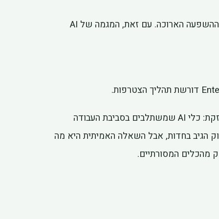
קשה לדעת. תגובות שוק לטווח הקצר לא תמיד משקפות את ההשפעה הארוכה. עם זאת, המגמה של AI
השקת Cowork של Anthropic מדגימה מגמה שהולכת ומתחזקת: כלי AI שמשתלבים בסביבת העבודה
וק הגיב בחדות, אבל השאלה האמיתית היא מה