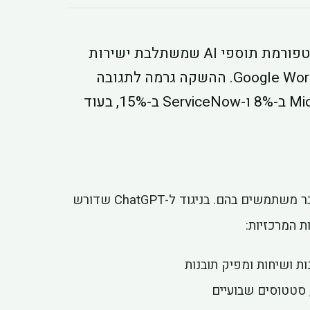
Anthropic השיקה בפברואר 2026 את Cowork — פלטפורמת תוספי AI שמשתלבת ישירות
בכלי עבודה כמו Slack, Microsoft Teams ו-Google Workspace. ההשקה גרמה לתגובה
חריפה בשוק: מניות Salesforce ירדו ב-12%, Microsoft ב-8% ו-ServiceNow ב-15%, בעוד
Cowork הם תוספי AI שמתקינים ישירות בכלים שארגונים כבר משתמשים בהם. בניגוד ל-ChatGPT שדורש
 סטטוסים שבועיים