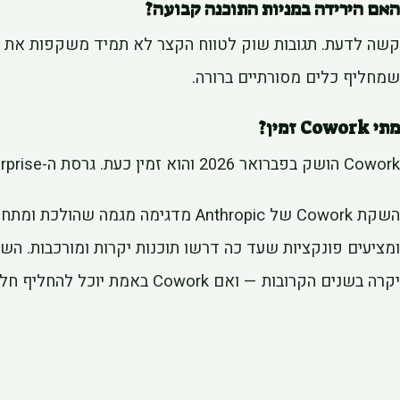
האם הירידה במניות התוכנה קבועה?
שמחליף כלים מסורתיים ברורה.
מתי Cowork זמין?
Cowork הושק בפברואר 2026 והוא זמין כעת. גרסת ה-Enterprise דורשת תהליך הצטרפות.
ומציעים פונקציות שעד כה דרשו תוכנות יקרות ומורכבות. הש
יקרה בשנים הקרובות — ואם Cowork באמת יוכל להחליף חלק מהכלים המסורתיים.