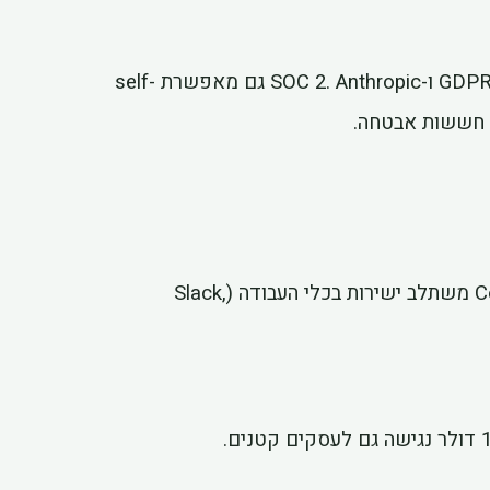
מבחינת בטיחות, Cowork כולל הצפנה מקצה לקצה ותאימות GDPR ו-SOC 2. Anthropic גם מאפשרת self-
ChatGPT הוא כלי כללי שדורש מעבר לממשק נפרד. Cowork משתלב ישירות בכלי העבודה (Slack,