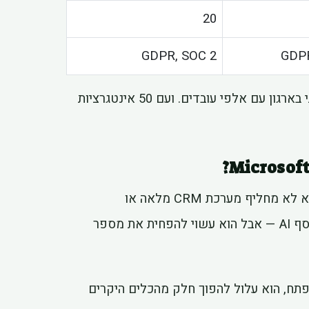
20
GDPR, SOC 2
GDPR
הפער בתמחור — 19 דולר לעומת 30 של Copilot — משמעותי בארגון עם אלפי עובדים. ועם 50 אינטגרציות
התמונה מורכבת יותר. Cowork טוב בניתוח ואוטומציה, אבל הוא לא מחליף מערכת CRM מלאה או
פלטפורמת ענן. ארגון גדול לא יעזוב את Salesforce בגלל תוסף AI — אבל הוא עשוי להפחית את מספר
הטווח הארוך: אם Cowork ימשיך להתפתח, הוא עלול להפוך חלק מהכלים היקרים