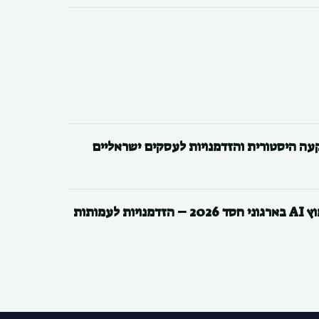
דוח חדש: Virtuous ו-Fundraising.AI משחררים דוח אימוץ AI בארגוני חסד 2026 – הזדמנויות לעמותות