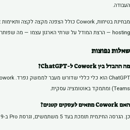
העבודה.
hosting — הרצת המודל על שרתי הארגון עצמו — מה שפותר חששות אבטחה.
שאלות נפוצות
מה ההבדל בין Cowork ל-ChatGPT?
Teams) ומתמקד באוטומציה עסקית.
האם Cowork מתאים לעסקים קטנים?
כן. הגרסה החינמית תומכת בעד 5 משתמשים, וגרסת Pro ב-19 דולר נגישה גם לעסקים קטנים.