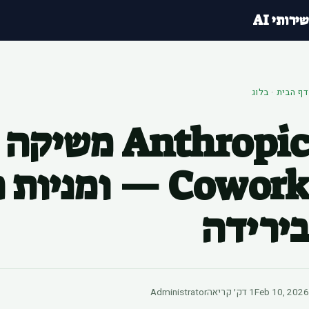
שירותי AI
דף הבית
·
בלוג
Anthropic מש
Cowork — ומני
בירידה
Feb 10, 2026
1 דק׳ קריאה
Administrator