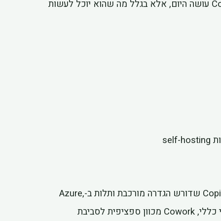
למיותרים. זו הסיבה שהשוק הגיב כך — לא בגלל מה ש-Cowork עושה היום, אלא בגלל מה שהוא יוכל לעשות
Anthropic מדגישה שני דברים: בטיחות ופשטות. בניגוד ל-Copilot שדורש הגדרה מורכבת ותלות ב-Azure,
Cowork עובד עם כל ספק ענן. ובניגוד ל-ChatGPT שהוא כלי כללי, Cowork מכוון ספציפית לסביבת